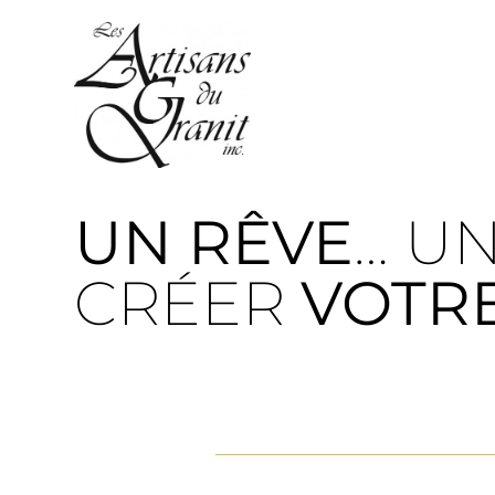
UN RÊVE
… U
CRÉER
VOTR