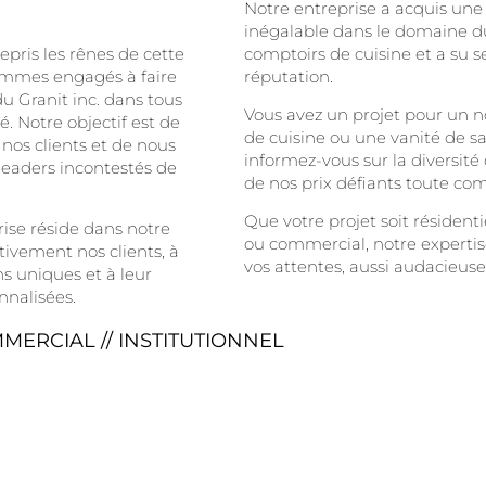
Notre entreprise a acquis une
inégalable dans le domaine du
pris les rênes de cette
comptoirs de cuisine et a su se
ommes engagés à faire
réputation.
du Granit inc. dans tous
Vous avez un projet pour un 
é. Notre objectif est de
de cuisine ou une vanité de sa
 nos clients et de nous
informez-vous sur la diversité
leaders incontestés de
de nos prix défiants toute com
Que votre projet soit résidentie
rise réside dans notre
ou commercial, notre expertis
tivement nos clients, à
vos attentes, aussi audacieuses
s uniques et à leur
onnalisées.
MMERCIAL // INSTITUTIONNEL